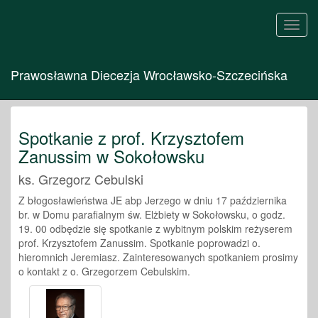
Toggl
navig
Prawosławna Diecezja Wrocławsko-Szczecińska
Spotkanie z prof. Krzysztofem
Zanussim w Sokołowsku
ks. Grzegorz Cebulski
Z błogosławieństwa JE abp Jerzego w dniu 17 października
br. w Domu parafialnym św. Elżbiety w Sokołowsku, o godz.
19. 00 odbędzie się spotkanie z wybitnym polskim reżyserem
prof. Krzysztofem Zanussim. Spotkanie poprowadzi o.
hieromnich Jeremiasz. Zainteresowanych spotkaniem prosimy
o kontakt z o. Grzegorzem Cebulskim.