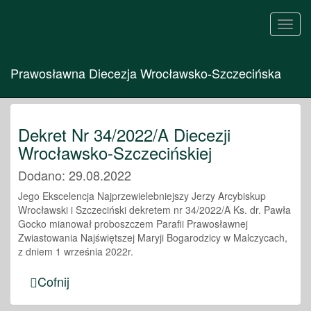
Toggl
navig
Prawosławna Diecezja Wrocławsko-Szczecińska
Dekret Nr 34/2022/A Diecezji
Wrocławsko-Szczecińskiej
Dodano: 29.08.2022
Jego Ekscelencja Najprzewielebniejszy Jerzy Arcybiskup
Wrocławski i Szczeciński dekretem nr 34/2022/A Ks. dr. Pawła
Gocko mianował proboszczem Parafii Prawosławnej
Zwiastowania Najświętszej Maryji Bogarodzicy w Malczycach,
z dniem 1 września 2022r.
Cofnij