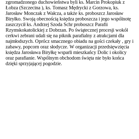
zgromadzonego duchowieństwa byli ks. Marcin Prokopiuk z
Łobza (Szczecina ), ks. Tomasz Mędrycki z Gorzowa, ks.
Jarosław Monczak z Wałcza, a także ks. proboszcz Jarosław
Biryłko. Swoją obecnością księdza proboszcza i jego wspólnotę
zaszczycił ks. Andrzej Szoda Schr proboszcz Parafii
Rzymskokatolickiej z Dobrzan. Po świątecznej procesji wokół
cerkwi zebrani udali się na piknik parafialny z atrakcjami dla
najmłodszych. Oprócz smacznego obiadu na gości czekały , gry i
zabawy, popcorn oraz słodycze. W organizacji przedsięwzięcia
księdza Jarosława Biryłkę wsparli mieszkańcy Dolic i okolicy
oraz parafianie. Wspólnym obchodom święta nie było końca
dzięki sprzyjającej pogodzie.