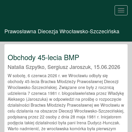
Toggl
navig
Prawosławna Diecezja Wrocławsko-Szczecińska
Obchody 45-lecia BMP
Natalia Szpytko, Sergiusz Jaroszuk, 15.06.2026
W sobotę, 6 czerwca 2026 r. we Wrocławiu odbyły się
obchody 45-lecia Bractwa Młodzieży Prawosławnej Diecezji
Wrocławsko-Szczecińskiej. Związane one były z rocznicą
udzielenia 7 czerwca 1981 r. błogosławieństwa przez Władykę
Aleksego (Jaroszuka) w odpowiedzi na prośbę o rozpoczęcie
działalności Bractwa Młodzieży Prawosławnej we Wrocławiu w
celu działania na obszarze Diecezji Wrocławsko-Szczecińskiej,
podpisaną przez 22 osoby z dnia 28 maja 1981 r. Inicjatorem
podjęcia takiej działalności była pani Irena Dudycz-Hunczak.
Warto nadmienić, że wrocławska komórka była pierwszym