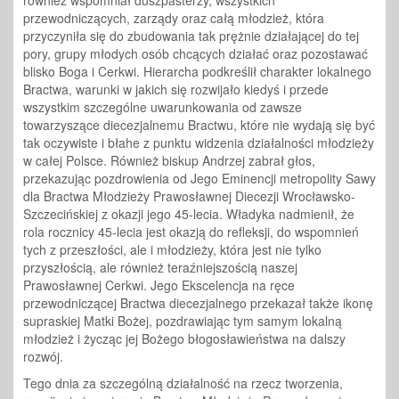
również wspomniał duszpasterzy, wszystkich
przewodniczących, zarządy oraz całą młodzież, która
przyczyniła się do zbudowania tak prężnie działającej do tej
pory, grupy młodych osób chcących działać oraz pozostawać
blisko Boga i Cerkwi. Hierarcha podkreślił charakter lokalnego
Bractwa, warunki w jakich się rozwijało kiedyś i przede
wszystkim szczególne uwarunkowania od zawsze
towarzyszące diecezjalnemu Bractwu, które nie wydają się być
tak oczywiste i błahe z punktu widzenia działalności młodzieży
w całej Polsce. Również biskup Andrzej zabrał głos,
przekazując pozdrowienia od Jego Eminencji metropolity Sawy
dla Bractwa Młodzieży Prawosławnej Diecezji Wrocławsko-
Szczecińskiej z okazji jego 45-lecia. Władyka nadmienił, że
rola rocznicy 45-lecia jest okazją do refleksji, do wspomnień
tych z przeszłości, ale i młodzieży, która jest nie tylko
przyszłością, ale również teraźniejszością naszej
Prawosławnej Cerkwi. Jego Ekscelencja na ręce
przewodniczącej Bractwa diecezjalnego przekazał także ikonę
supraskiej Matki Bożej, pozdrawiając tym samym lokalną
młodzież i życząc jej Bożego błogosławieństwa na dalszy
rozwój.
Tego dnia za szczególną działalność na rzecz tworzenia,