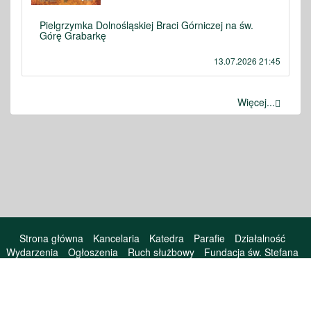
Pielgrzymka Dolnośląskiej Braci Górniczej na św.
Górę Grabarkę
13.07.2026 21:45
Więcej...
Strona główna
Kancelaria
Katedra
Parafie
Działalność
Wydarzenia
Ogłoszenia
Ruch służbowy
Fundacja św. Stefana
Prawosławne radio online
Kontakt
Stara wersja
© 2026 Sofia Andrianow All Rights Reserved