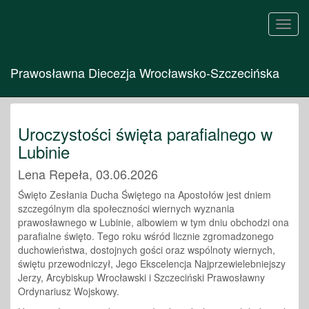
Toggl
navig
Prawosławna Diecezja Wrocławsko-Szczecińska
Uroczystości święta parafialnego w
Lubinie
Lena Repeła, 03.06.2026
Święto Zesłania Ducha Świętego na Apostołów jest dniem
szczególnym dla społeczności wiernych wyznania
prawosławnego w Lubinie, albowiem w tym dniu obchodzi ona
parafialne święto. Tego roku wśród licznie zgromadzonego
duchowieństwa, dostojnych gości oraz wspólnoty wiernych,
świętu przewodniczył, Jego Ekscelencja Najprzewielebniejszy
Jerzy, Arcybiskup Wrocławski i Szczeciński Prawosławny
Ordynariusz Wojskowy.