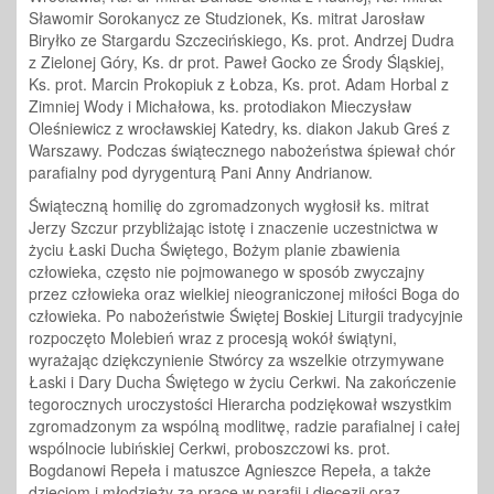
Sławomir Sorokanycz ze Studzionek, Ks. mitrat Jarosław
Biryłko ze Stargardu Szczecińskiego, Ks. prot. Andrzej Dudra
z Zielonej Góry, Ks. dr prot. Paweł Gocko ze Środy Śląskiej,
Ks. prot. Marcin Prokopiuk z Łobza, Ks. prot. Adam Horbal z
Zimniej Wody i Michałowa, ks. protodiakon Mieczysław
Oleśniewicz z wrocławskiej Katedry, ks. diakon Jakub Greś z
Warszawy. Podczas świątecznego nabożeństwa śpiewał chór
parafialny pod dyrygenturą Pani Anny Andrianow.
Świąteczną homilię do zgromadzonych wygłosił ks. mitrat
Jerzy Szczur przybliżając istotę i znaczenie uczestnictwa w
życiu Łaski Ducha Świętego, Bożym planie zbawienia
człowieka, często nie pojmowanego w sposób zwyczajny
przez człowieka oraz wielkiej nieograniczonej miłości Boga do
człowieka. Po nabożeństwie Świętej Boskiej Liturgii tradycyjnie
rozpoczęto Molebień wraz z procesją wokół świątyni,
wyrażając dziękczynienie Stwórcy za wszelkie otrzymywane
Łaski i Dary Ducha Świętego w życiu Cerkwi. Na zakończenie
tegorocznych uroczystości Hierarcha podziękował wszystkim
zgromadzonym za wspólną modlitwę, radzie parafialnej i całej
wspólnocie lubińskiej Cerkwi, proboszczowi ks. prot.
Bogdanowi Repeła i matuszce Agnieszce Repeła, a także
dzieciom i młodzieży za pracę w parafii i diecezji oraz