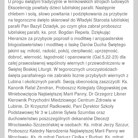
U progu świątyni tradycyjnie w łemkowskich strojach ludowych
Ekscelencję powitały dzieci lubińskiej parafii. Następnie
chlebem i solą, słowo powitania i podziękowania za przybycie
na tegoroczne święto skierował do Władyki Starosta lubińskiej
parafii Pan Bazyli Dziadyk, po czym głos zabrał proboszcz
lubińskiej parafii, ks. prot. Bogdan Repeła. Dziękując
Hierarsze za przybycie poprosił o modlitwę i arcypasterskie
błogosławieństwo i modlitwę o łaskę Darów Ducha Świętego
jakimi są: miłość, radość, pokój, cierpliwość, uprzejmość,
dobroć, wierność, łagodność i opanowanie (Gal.5,22-23) dla
całej prawosławnej wspólnoty wiernych i przewodniczeniu w
Świętej Boskiej Liturgii. W tegorocznych uroczystościach
święta parafialnego nie zabrakło licznie przybyłych wiernych z
Lubina i okolicznych parafii. Swoją obecnością zaszczycili: Ks.
Kanonik Rafał Zendran, Proboszcz Kolegiaty Głogowskiej pw.
Wniebowzięcia Najświętszej Marii Panny, Dr Grzegorz Libner
Kierownik Przychodni Miedziowego Centrum Zdrowia w
Lubinie, Dr Krzysztof Radkowski, Pani Dyrektor Szkoły
Podstawowej Nr 3 w Lubinie Sylwia Szumilas oraz
duchowieństwo poszczególnych dekanatów Diecezji
Wrocławsko-Szczecińskiej w osobach: Ks. mitrat Jerzy Szczur,
Proboszcz Katedry Narodzenia Najświętszej Marii Panny we
Wrocławiu, Ks. dr mitrat Dariusz Ciołka z Rudnej, Ks. mitrat