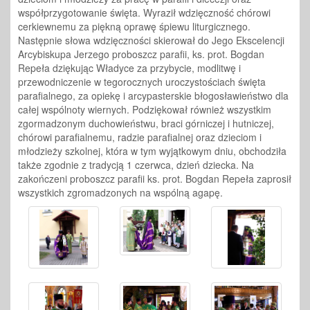
współprzygotowanie święta. Wyraził wdzięczność chórowi
cerkiewnemu za piękną oprawę śpiewu liturgicznego.
Następnie słowa wdzięczności skierował do Jego Ekscelencji
Arcybiskupa Jerzego proboszcz parafii, ks. prot. Bogdan
Repeła dziękując Władyce za przybycie, modlitwę i
przewodniczenie w tegorocznych uroczystościach święta
parafialnego, za opiekę i arcypasterskie błogosławieństwo dla
całej wspólnoty wiernych. Podziękował również wszystkim
zgormadzonym duchowieństwu, braci górniczej i hutniczej,
chórowi parafialnemu, radzie parafialnej oraz dzieciom i
młodzieży szkolnej, która w tym wyjątkowym dniu, obchodziła
także zgodnie z tradycją 1 czerwca, dzień dziecka. Na
zakończeni proboszcz parafii ks. prot. Bogdan Repeła zaprosił
wszystkich zgromadzonych na wspólną agapę.